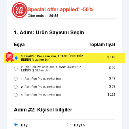
Special offer applied! -50%
Offer ends in:
29:54
1. Adım: Ürün Sayısını Seçin
Eşya
Toplam fiyat
3 PaintPen Pro satın alın, 2 TANE ÜCRETSİZ
$ 149
EDİNİN
(
/her biri)
$ 30
2 PaintPen Pro satın alın, 1 TANE ÜCRETSİZ
$ 99
EDİNİN
(
/her biri)
$ 33
1
. PaintPen Pro
(
/her biri)
$ 49
$ 49
2
. PaintPen Pro
(
/her biri)
$ 89
$ 45
4
. PaintPen Pro
(
/her biri)
$ 129
$ 32
Adım #2: Kişisel bilgiler
Bay
Bayan