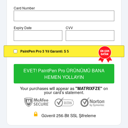
Card Number
Expiry Date
CVV
PaintPen Pro 3 Yıl Garanti:
$ 5
EVET! PaintPen Pro ÜRÜNÜMÜ BANA
HEMEN YOLLAYIN
Your purchases will appear as
"MATRIXFZE"
on
your card’s statement.
Güvenli 256-Bit SSL Şifreleme