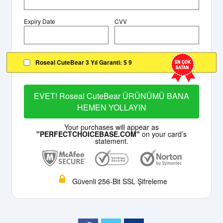
Expiry Date
CVV
Roseal CuteBear 3 Yıl Garanti:
$ 9
EVET! Roseal CuteBear ÜRÜNÜMÜ BANA
HEMEN YOLLAYIN
Your purchases will appear as
"PERFECTCHOICEBASE.COM"
on your card’s
statement.
Güvenli 256-Bit SSL Şifreleme