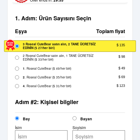
29:54
1. Adım: Ürün Sayısını Seçin
Eşya
Toplam fiyat
3 Roseal CuteBear satın alın, 2 TANE ÜCRETSİZ
$ 135
EDİNİN
(
/her biri)
$ 27
2 Roseal CuteBear satın alın, 1 TANE ÜCRETSİZ
$ 98
EDİNİN
(
/her biri)
$ 33
1
. Roseal CuteBear
(
/her biri)
$ 49
$ 49
2
. Roseal CuteBear
(
/her biri)
$ 69
$ 35
4
. Roseal CuteBear
(
/her biri)
$ 123
$ 31
Adım #2: Kişisel bilgiler
Bay
Bayan
İsim
Soyisim