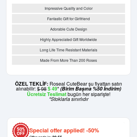
Impressive Quality and Color
Fantastic Gift for Girlfriend
Adorable Cute Design
Highly Appreciated Gift Worldwide
Long Life Time Resistant Materials
Made From More Than 200 Roses
ÖZEL TEKLİF:
Roseal CuteBear şu fiyattan satın
alınabilir:
*
(Birim Başına %50 İndirim)
$ 49
$ 98
Ücretsiz Teslimat
bugün her siparişte!
*Stoklarla sınırlıdır
Special offer applied! -50%
Offer ends in: