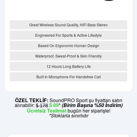
Great Wireless Sound Quality, HiFi Bass Stereo
Engineered For Sports & Active Lifestyle
Based On Ergonomic Human Design
Waterproof, Sweat-Proof & Skin Friendly
12 Hours Long Battery Life
Built In Microphone For Handsfree Call
ÖZEL TEKLİF:
SoundPRO Sport şu fiyattan satın
alınabilir:
*
(Birim Başına %50 İndirim)
$ 89
$ 178
Ücretsiz Teslimat
bugün her siparişte!
*Stoklarla sınırlıdır