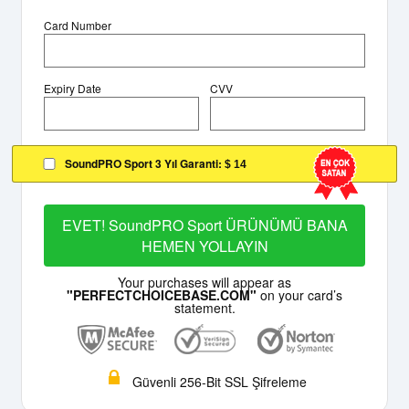
Card Number
Expiry Date
CVV
SoundPRO Sport 3 Yıl Garanti:
$ 14
EVET! SoundPRO Sport ÜRÜNÜMÜ BANA
HEMEN YOLLAYIN
Your purchases will appear as
"PERFECTCHOICEBASE.COM"
on your card’s
statement.
Güvenli 256-Bit SSL Şifreleme