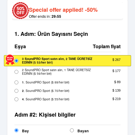
Special offer applied! -50%
Offer ends in:
29:55
1. Adım: Ürün Sayısını Seçin
Eşya
Toplam fiyat
3 SoundPRO Sport satın alın, 2 TANE ÜCRETSİZ
$ 267
EDİNİN
(
/her biri)
$ 53
2 SoundPRO Sport satın alın, 1 TANE ÜCRETSİZ
$ 177
EDİNİN
(
/her biri)
$ 59
1
. SoundPRO Sport
(
/her biri)
$ 89
$ 89
2
. SoundPRO Sport
(
/her biri)
$ 139
$ 70
4
. SoundPRO Sport
(
/her biri)
$ 219
$ 55
Adım #2: Kişisel bilgiler
Bay
Bayan